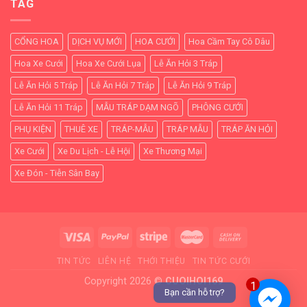
TAG
CỔNG HOA
DỊCH VỤ MỚI
HOA CƯỚI
Hoa Cầm Tay Cô Dâu
Hoa Xe Cưới
Hoa Xe Cưới Lụa
Lễ Ăn Hỏi 3 Tráp
Lễ Ăn Hỏi 5 Tráp
Lễ Ăn Hỏi 7 Tráp
Lễ Ăn Hỏi 9 Tráp
Lễ Ăn Hỏi 11 Tráp
MẪU TRÁP DẠM NGÕ
PHÔNG CƯỚI
PHỤ KIỆN
THUÊ XE
TRÁP-MẪU
TRÁP MẪU
TRÁP ĂN HỎI
Xe Cưới
Xe Du Lịch - Lễ Hội
Xe Thương Mại
Xe Đón - Tiễn Sân Bay
TIN TỨC
LIÊN HỆ
THỚI THIỆU
TIN TỨC CƯỚI
Copyright 2026 ©
CUOIHOI169
1
Bạn cần hỗ trợ?