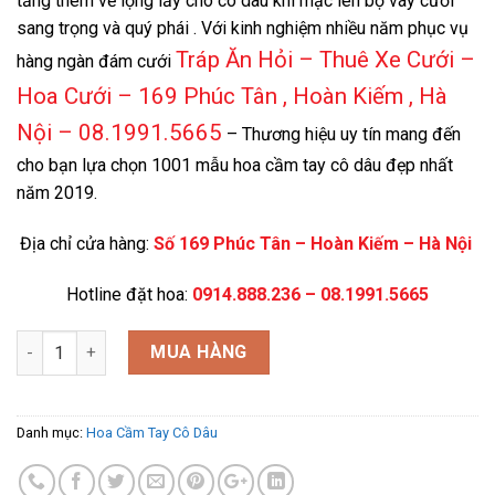
tăng thêm vẻ lộng lẫy cho cô dâu khi mặc lên bộ váy cưới
sang trọng và quý phái . Với kinh nghiệm nhiều năm phục vụ
Tráp Ăn Hỏi – Thuê Xe Cưới –
hàng ngàn đám cưới
Hoa Cưới – 169 Phúc Tân , Hoàn Kiếm , Hà
Nội – 08.1991.5665
– Thương hiệu uy tín mang đến
cho bạn lựa chọn 1001 mẫu hoa cầm tay cô dâu đẹp nhất
năm 2019.
Địa chỉ cửa hàng:
Số 169 Phúc Tân – Hoàn Kiếm – Hà Nội
Hotline đặt hoa:
0914.888.236 – 08.1991.5665
HTLCC-5003 số lượng
MUA HÀNG
Danh mục:
Hoa Cầm Tay Cô Dâu