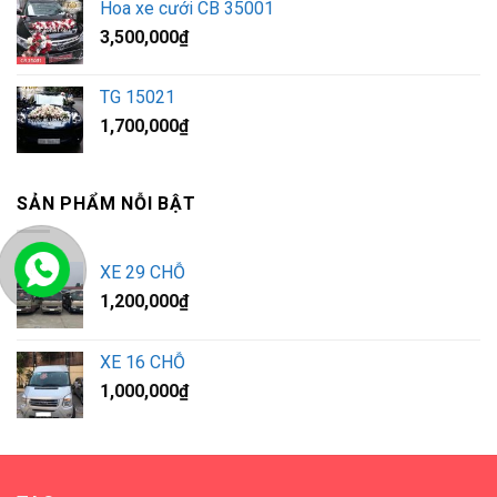
Hoa xe cưới CB 35001
3,500,000
₫
TG 15021
1,700,000
₫
SẢN PHẨM NỖI BẬT
XE 29 CHỖ
1,200,000
₫
XE 16 CHỖ
1,000,000
₫