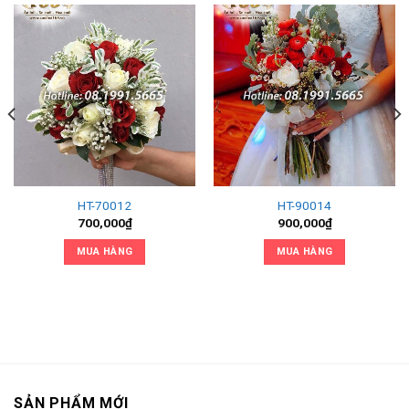
HT-70012
HT-90014
700,000
₫
900,000
₫
MUA HÀNG
MUA HÀNG
SẢN PHẨM MỚI