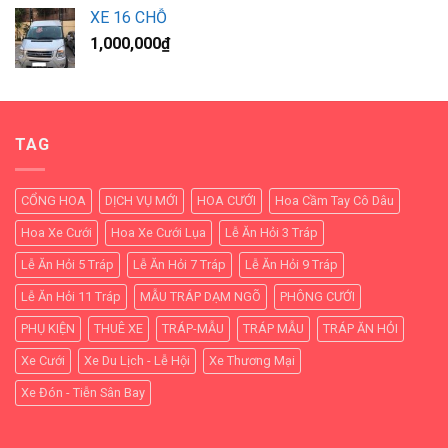
XE 16 CHỖ
1,000,000
₫
TAG
CỔNG HOA
DỊCH VỤ MỚI
HOA CƯỚI
Hoa Cầm Tay Cô Dâu
Hoa Xe Cưới
Hoa Xe Cưới Lụa
Lễ Ăn Hỏi 3 Tráp
Lễ Ăn Hỏi 5 Tráp
Lễ Ăn Hỏi 7 Tráp
Lễ Ăn Hỏi 9 Tráp
Lễ Ăn Hỏi 11 Tráp
MẪU TRÁP DẠM NGÕ
PHÔNG CƯỚI
PHỤ KIỆN
THUÊ XE
TRÁP-MẪU
TRÁP MẪU
TRÁP ĂN HỎI
Xe Cưới
Xe Du Lịch - Lễ Hội
Xe Thương Mại
Xe Đón - Tiễn Sân Bay