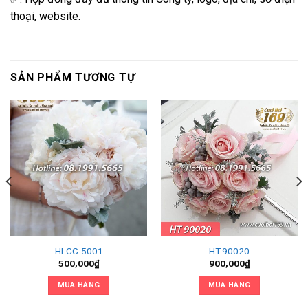
thoại, website.
SẢN PHẨM TƯƠNG TỰ
HLCC-5001
HT-90020
500,000
₫
900,000
₫
MUA HÀNG
MUA HÀNG