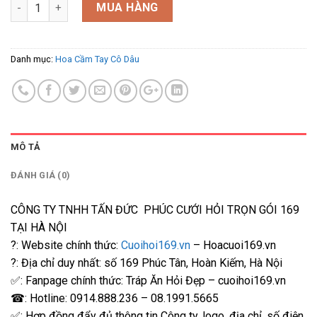
HT-90016 số lượng
MUA HÀNG
Danh mục:
Hoa Cầm Tay Cô Dâu
MÔ TẢ
ĐÁNH GIÁ (0)
CÔNG TY TNHH TẤN ĐỨC PHÚC CƯỚI HỎI TRỌN GÓI 169
TẠI HÀ NỘI
?: Website chính thức:
Cuoihoi169.vn
– Hoacuoi169.vn
?: Địa chỉ duy nhất: số 169 Phúc Tân, Hoàn Kiếm, Hà Nội
✅: Fanpage chính thức: Tráp Ăn Hỏi Đẹp – cuoihoi169.vn
☎: Hotline: 0914.888.236 – 08.1991.5665
✅: Hợp đồng đẩy đủ thông tin Công ty, logo, địa chỉ, số điện