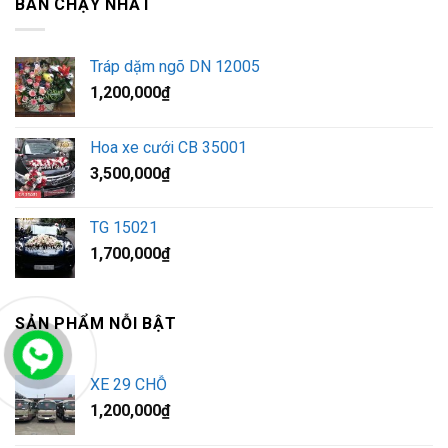
BÁN CHẠY NHẤT
Tráp dặm ngõ DN 12005
1,200,000
₫
Hoa xe cưới CB 35001
3,500,000
₫
TG 15021
1,700,000
₫
SẢN PHẨM NỖI BẬT
XE 29 CHỖ
1,200,000
₫