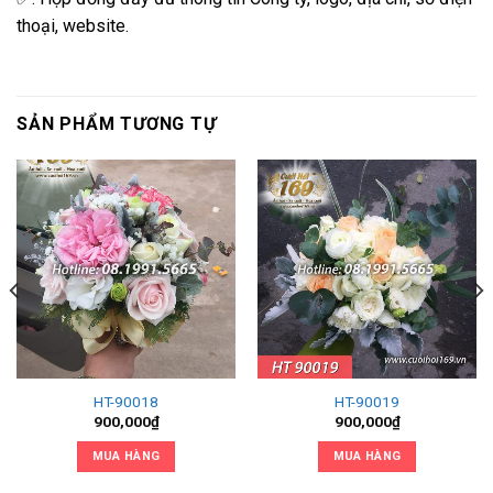
thoại, website.
SẢN PHẨM TƯƠNG TỰ
HT-90018
HT-90019
900,000
₫
900,000
₫
MUA HÀNG
MUA HÀNG