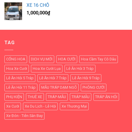
XE 16 CHỖ
1,000,000
₫
TAG
CỔNG HOA
DỊCH VỤ MỚI
HOA CƯỚI
Hoa Cầm Tay Cô Dâu
Hoa Xe Cưới
Hoa Xe Cưới Lụa
Lễ Ăn Hỏi 3 Tráp
Lễ Ăn Hỏi 5 Tráp
Lễ Ăn Hỏi 7 Tráp
Lễ Ăn Hỏi 9 Tráp
Lễ Ăn Hỏi 11 Tráp
MẪU TRÁP DẠM NGÕ
PHÔNG CƯỚI
PHỤ KIỆN
THUÊ XE
TRÁP-MẪU
TRÁP MẪU
TRÁP ĂN HỎI
Xe Cưới
Xe Du Lịch - Lễ Hội
Xe Thương Mại
Xe Đón - Tiễn Sân Bay