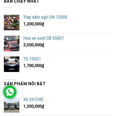
BÁN CHẠY NHẤT
Tráp dặm ngõ DN 12005
1,200,000
₫
Hoa xe cưới CB 35001
3,500,000
₫
TG 15021
1,700,000
₫
SẢN PHẨM NỖI BẬT
XE 29 CHỖ
1,200,000
₫