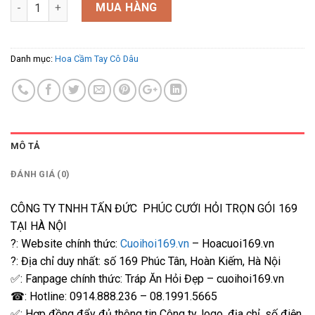
HT-90013 số lượng
MUA HÀNG
Danh mục:
Hoa Cầm Tay Cô Dâu
MÔ TẢ
ĐÁNH GIÁ (0)
CÔNG TY TNHH TẤN ĐỨC PHÚC CƯỚI HỎI TRỌN GÓI 169
TẠI HÀ NỘI
?: Website chính thức:
Cuoihoi169.vn
– Hoacuoi169.vn
?: Địa chỉ duy nhất: số 169 Phúc Tân, Hoàn Kiếm, Hà Nội
✅: Fanpage chính thức: Tráp Ăn Hỏi Đẹp – cuoihoi169.vn
☎: Hotline: 0914.888.236 – 08.1991.5665
✅: Hợp đồng đẩy đủ thông tin Công ty, logo, địa chỉ, số điện