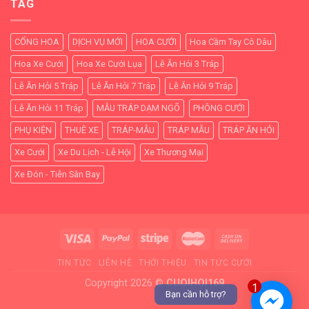
TAG
CỔNG HOA
DỊCH VỤ MỚI
HOA CƯỚI
Hoa Cầm Tay Cô Dâu
Hoa Xe Cưới
Hoa Xe Cưới Lụa
Lễ Ăn Hỏi 3 Tráp
Lễ Ăn Hỏi 5 Tráp
Lễ Ăn Hỏi 7 Tráp
Lễ Ăn Hỏi 9 Tráp
Lễ Ăn Hỏi 11 Tráp
MẪU TRÁP DẠM NGÕ
PHÔNG CƯỚI
PHỤ KIỆN
THUÊ XE
TRÁP-MẪU
TRÁP MẪU
TRÁP ĂN HỎI
Xe Cưới
Xe Du Lịch - Lễ Hội
Xe Thương Mại
Xe Đón - Tiễn Sân Bay
TIN TỨC
LIÊN HỆ
THỚI THIỆU
TIN TỨC CƯỚI
Copyright 2026 ©
CUOIHOI169
1
Bạn cần hỗ trợ?