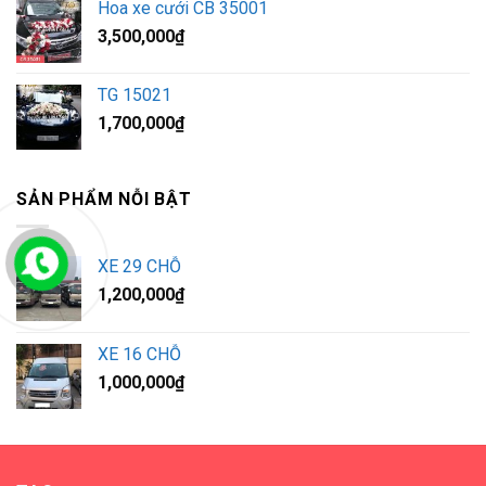
Hoa xe cưới CB 35001
3,500,000
₫
TG 15021
1,700,000
₫
SẢN PHẨM NỖI BẬT
XE 29 CHỖ
1,200,000
₫
XE 16 CHỖ
1,000,000
₫