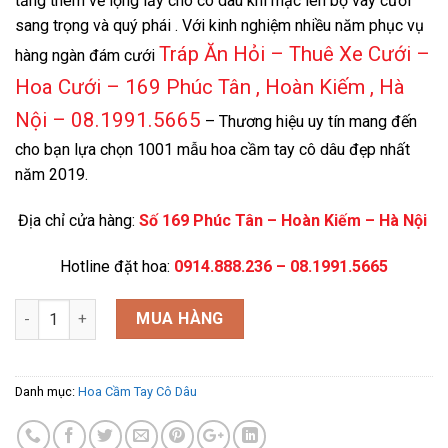
tăng thêm vẻ lộng lẫy cho cô dâu khi mặc lên bộ váy cưới
sang trọng và quý phái . Với kinh nghiệm nhiều năm phục vụ
Tráp Ăn Hỏi – Thuê Xe Cưới –
hàng ngàn đám cưới
Hoa Cưới – 169 Phúc Tân , Hoàn Kiếm , Hà
Nội – 08.1991.5665
– Thương hiệu uy tín mang đến
cho bạn lựa chọn 1001 mẫu hoa cầm tay cô dâu đẹp nhất
năm 2019.
Địa chỉ cửa hàng:
Số 169 Phúc Tân – Hoàn Kiếm – Hà Nội
Hotline đặt hoa:
0914.888.236 – 08.1991.5665
HT-90020 số lượng
MUA HÀNG
Danh mục:
Hoa Cầm Tay Cô Dâu