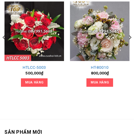
HTLCC-5003
HT-80010
500,000
₫
800,000
₫
MUA HÀNG
MUA HÀNG
SẢN PHẨM MỚI