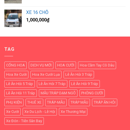
XE 16 CHỖ
1,000,000
₫
TAG
CỔNG HOA
DỊCH VỤ MỚI
HOA CƯỚI
Hoa Cầm Tay Cô Dâu
Hoa Xe Cưới
Hoa Xe Cưới Lụa
Lễ Ăn Hỏi 3 Tráp
Lễ Ăn Hỏi 5 Tráp
Lễ Ăn Hỏi 7 Tráp
Lễ Ăn Hỏi 9 Tráp
Lễ Ăn Hỏi 11 Tráp
MẪU TRÁP DẠM NGÕ
PHÔNG CƯỚI
PHỤ KIỆN
THUÊ XE
TRÁP-MẪU
TRÁP MẪU
TRÁP ĂN HỎI
Xe Cưới
Xe Du Lịch - Lễ Hội
Xe Thương Mại
Xe Đón - Tiễn Sân Bay