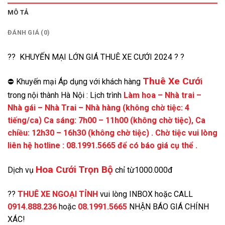
MÔ TẢ
ĐÁNH GIÁ (0)
?? KHUYẾN MẠI LỚN GIÁ THUÊ XE CƯỚI 2024 ? ?
Thuê Xe Cướ
⛔️ Khuyến mại Áp dụng với khách hàng
i
trong nội thành Hà Nội : Lịch trình
Làm hoa – Nhà trai –
Nhà gái – Nhà Trai – Nhà hàng (không chờ tiệc: 4
tiếng/ca) Ca sáng: 7h00 – 11h00 (không chờ tiệc), Ca
chiều: 12h30 – 16h30 (không chờ tiệc) . Chờ tiệc vui lòng
liên hệ hotline : 08.1991.5665 để có báo giá cụ thể .
Hoa Cưới Trọn Bộ
Dịch vụ
chỉ từ1000.000đ
??
THUÊ XE NGOẠI TỈNH
vui lòng INBOX hoặc CALL
0914.888.236
hoặc
08.1991.5665
NHẬN BÁO GIÁ CHÍNH
XÁC!