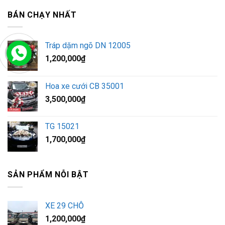
BÁN CHẠY NHẤT
Tráp dặm ngõ DN 12005
1,200,000
₫
Hoa xe cưới CB 35001
3,500,000
₫
TG 15021
1,700,000
₫
SẢN PHẨM NỖI BẬT
XE 29 CHỖ
1,200,000
₫