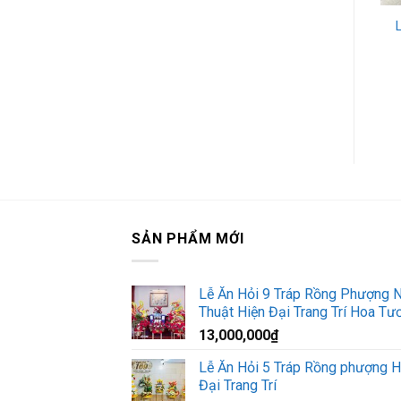
Mẫu tráp dạm ngõ
Lễ dạm ngõ DN-8003
15501
800,000
₫
1,550,000
₫
MUA HÀNG
MUA HÀNG
SẢN PHẨM MỚI
Lễ Ăn Hỏi 9 Tráp Rồng Phượng 
Thuật Hiện Đại Trang Trí Hoa Tươ
13,000,000
₫
Lễ Ăn Hỏi 5 Tráp Rồng phượng H
Đại Trang Trí