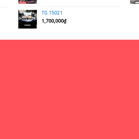
TG 15021
1,700,000
₫