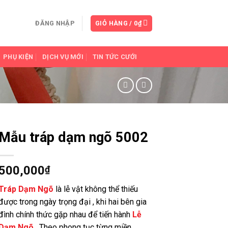
ĐĂNG NHẬP
GIỎ HÀNG /
0
₫
PHỤ KIỆN
DỊCH VỤ MỚI
TIN TỨC CƯỚI
Mẫu tráp dạm ngõ 5002
500,000
₫
Tráp Dạm Ngõ
là lễ vật không thể thiếu
được trong ngày trọng đại , khi hai bên gia
đình chính thức gặp nhau để tiến hành
Lễ
Dạm Ngõ
. Theo phong tục từng miền