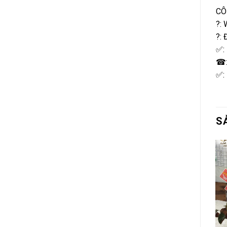
CÔ
?: 
?: 
✅: 
☎:
✅: 
S