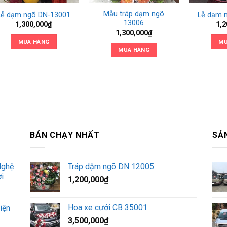
Mẫu tráp dạm ngõ
Lễ dạm ngõ DN-13001
Lễ dạm 
13006
1,300,000
₫
1,2
1,300,000
₫
MUA HÀNG
MU
MUA HÀNG
BÁN CHẠY NHẤT
SẢ
Nghệ
Tráp dặm ngõ DN 12005
i
1,200,000
₫
Hoa xe cưới CB 35001
iện
3,500,000
₫