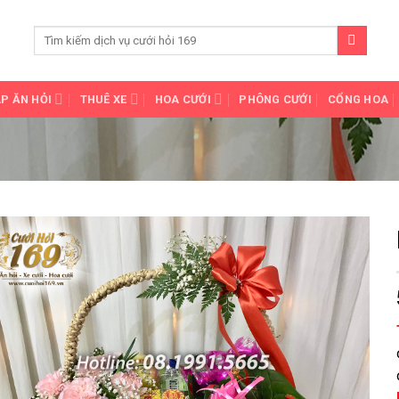
P ĂN HỎI
THUÊ XE
HOA CƯỚI
PHÔNG CƯỚI
CỔNG HOA