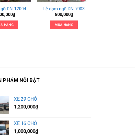
ngõ DN-12004
Lễ dạm ngõ DN-7003
00,000
₫
800,000
₫
A HÀNG
MUA HÀNG
N PHẨM NỖI BẬT
XE 29 CHỖ
1,200,000
₫
XE 16 CHỖ
1,000,000
₫