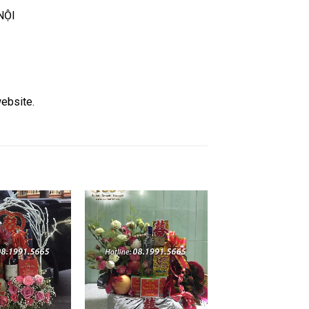
NỘI
website.