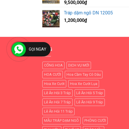
9,500,000
₫
Tráp dặm ngõ DN 12005
1,200,000
₫
TAG
GỌI NGAY
CỔNG HOA
DỊCH VỤ MỚI
HOA CƯỚI
Hoa Cầm Tay Cô Dâu
Hoa Xe Cưới
Hoa Xe Cưới Lụa
Lễ Ăn Hỏi 3 Tráp
Lễ Ăn Hỏi 5 Tráp
Lễ Ăn Hỏi 7 Tráp
Lễ Ăn Hỏi 9 Tráp
Lễ Ăn Hỏi 11 Tráp
MẪU TRÁP DẠM NGÕ
PHÔNG CƯỚI