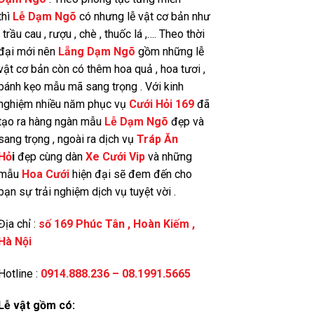
thì
Lễ Dạm Ngõ
có nhưng lễ vật cơ bản như
: trầu cau , rượu , chè , thuốc lá ,…. Theo thời
đại mới nên
Lẵng Dạm Ngõ
gồm những lễ
vật cơ bản còn có thêm hoa quả , hoa tươi ,
bánh kẹo mẫu mã sang trọng . Với kinh
nghiệm nhiều năm phục vụ
Cưới Hỏi 169
đã
tạo ra hàng ngàn mẫu
Lễ Dạm Ngõ
đẹp và
sang trọng , ngoài ra dịch vụ
Tráp Ăn
Hỏ
i
đẹp cùng dàn
Xe Cưới Vip
và những
mẫu
Hoa Cưới
hiện đại sẽ đem đến cho
bạn sự trải nghiệm dịch vụ tuyệt vời .
Địa chỉ :
số 169 Phúc Tân , Hoàn Kiếm ,
Hà Nộ
i
Hotline :
0914.888.236 – 08.1991.5665
Lễ vật gồm có: