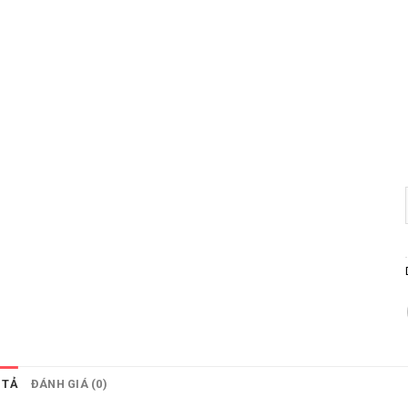
 TẢ
ĐÁNH GIÁ (0)