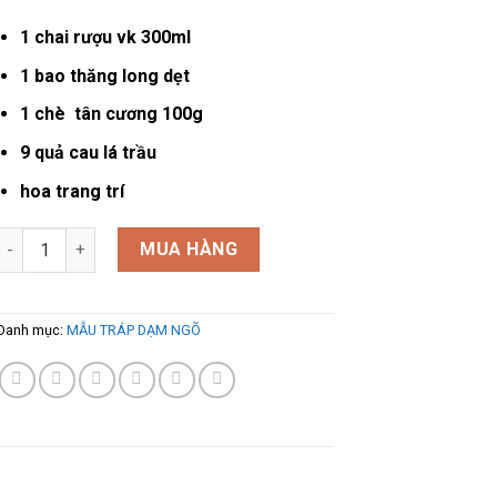
1 chai rượu vk 300ml
1 bao thăng long dẹt
1 chè tân cương 100g
9 quả cau lá trầu
hoa trang trí
Mẫu tráp dạm ngõ 5002 số lượng
MUA HÀNG
Danh mục:
MẪU TRÁP DẠM NGÕ