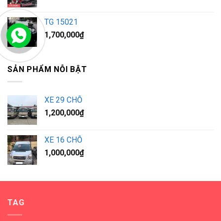
TG 15021
1,700,000
₫
SẢN PHẨM NỖI BẬT
XE 29 CHỖ
1,200,000
₫
XE 16 CHỖ
1,000,000
₫
TAG