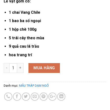
Lễ vật gồm có:
1 chai Vang Chile
1 bao ba số ngoại
1 hộp chè 100g
5 trái cây theo mùa
9 quả cau lá trầu
hoa trang trí
Mẫu tráp dạm ngõ 10001 số lượng
MUA HÀNG
Danh mục:
MẪU TRÁP DẠM NGÕ