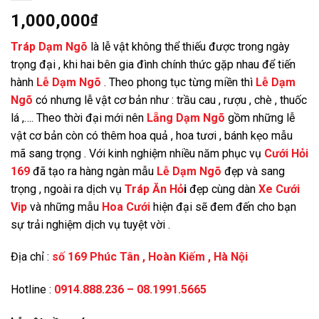
1,000,000
₫
Tráp Dạm Ngõ
là lễ vật không thể thiếu được trong ngày
trọng đại , khi hai bên gia đình chính thức gặp nhau để tiến
hành
Lễ Dạm Ngõ
. Theo phong tục từng miền thì
Lễ Dạm
Ngõ
có nhưng lễ vật cơ bản như : trầu cau , rượu , chè , thuốc
lá ,…. Theo thời đại mới nên
Lẵng Dạm Ngõ
gồm những lễ
vật cơ bản còn có thêm hoa quả , hoa tươi , bánh kẹo mẫu
mã sang trọng . Với kinh nghiệm nhiều năm phục vụ
Cưới Hỏi
169
đã tạo ra hàng ngàn mẫu
Lễ Dạm Ngõ
đẹp và sang
trọng , ngoài ra dịch vụ
Tráp Ăn Hỏ
i
đẹp cùng dàn
Xe Cưới
Vip
và những mẫu
Hoa Cưới
hiện đại sẽ đem đến cho bạn
sự trải nghiệm dịch vụ tuyệt vời .
Địa chỉ :
số 169 Phúc Tân , Hoàn Kiếm , Hà Nộ
i
Hotline :
0914.888.236 – 08.1991.5665