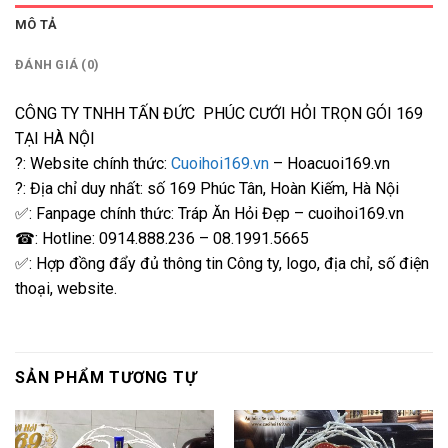
MÔ TẢ
ĐÁNH GIÁ (0)
CÔNG TY TNHH TẤN ĐỨC PHÚC CƯỚI HỎI TRỌN GÓI 169
TẠI HÀ NỘI
?: Website chính thức:
Cuoihoi169.vn
– Hoacuoi169.vn
?: Địa chỉ duy nhất: số 169 Phúc Tân, Hoàn Kiếm, Hà Nội
✅: Fanpage chính thức: Tráp Ăn Hỏi Đẹp – cuoihoi169.vn
☎: Hotline: 0914.888.236 – 08.1991.5665
✅: Hợp đồng đẩy đủ thông tin Công ty, logo, địa chỉ, số điện
thoại, website.
SẢN PHẨM TƯƠNG TỰ