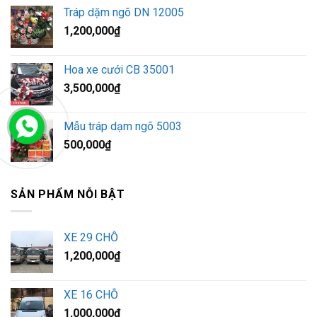
Tráp dặm ngõ DN 12005
1,200,000
₫
Hoa xe cưới CB 35001
3,500,000
₫
Mẫu tráp dạm ngõ 5003
500,000
₫
SẢN PHẨM NỖI BẬT
XE 29 CHỖ
1,200,000
₫
XE 16 CHỖ
1,000,000
₫