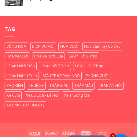
TAG
CỔNG HOA
DỊCH VỤ MỚI
HOA CƯỚI
Hoa Cầm Tay Cô Dâu
Hoa Xe Cưới
Hoa Xe Cưới Lụa
Lễ Ăn Hỏi 3 Tráp
Lễ Ăn Hỏi 5 Tráp
Lễ Ăn Hỏi 7 Tráp
Lễ Ăn Hỏi 9 Tráp
Lễ Ăn Hỏi 11 Tráp
MẪU TRÁP DẠM NGÕ
PHÔNG CƯỚI
PHỤ KIỆN
THUÊ XE
TRÁP-MẪU
TRÁP MẪU
TRÁP ĂN HỎI
Xe Cưới
Xe Du Lịch - Lễ Hội
Xe Thương Mại
Xe Đón - Tiễn Sân Bay