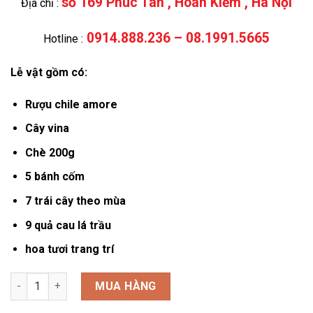
số 169 Phúc Tân , Hoàn Kiếm , Hà Nội
Địa chỉ :
0914.888.236 – 08.1991.5665
Hotline :
Lễ vật gồm có:
Rượu chile amore
Cây vina
Chè 200g
5 bánh cốm
7 trái cây theo mùa
9 quả cau lá trầu
hoa tươi trang trí
Lễ dạm ngõ DN-15003 số lượng
MUA HÀNG