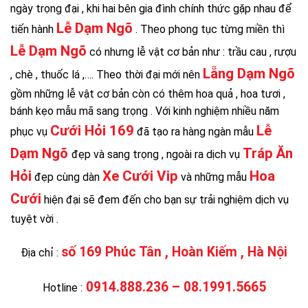
ngày trọng đại , khi hai bên gia đình chính thức gặp nhau để
Lễ Dạm Ngõ
tiến hành
. Theo phong tục từng miền thì
Lễ Dạm Ngõ
có nhưng lễ vật cơ bản như : trầu cau , rượu
Lẵng Dạm Ngõ
, chè , thuốc lá ,…. Theo thời đại mới nên
gồm những lễ vật cơ bản còn có thêm hoa quả , hoa tươi ,
bánh kẹo mẫu mã sang trọng . Với kinh nghiệm nhiều năm
Cưới Hỏi 169
Lễ
phục vụ
đã tạo ra hàng ngàn mẫu
Dạm Ngõ
Tráp Ăn
đẹp và sang trọng , ngoài ra dịch vụ
Hỏi
Xe Cưới Vip
Hoa
đẹp cùng dàn
và những mẫu
Cưới
hiện đại sẽ đem đến cho bạn sự trải nghiệm dịch vụ
tuyệt vời .
số 169 Phúc Tân , Hoàn Kiếm , Hà Nội
Địa chỉ :
0914.888.236 – 08.1991.5665
Hotline :