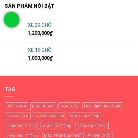
SẢN PHẨM NỖI BẬT
XE 29 CHỖ
1,200,000
₫
XE 16 CHỖ
1,000,000
₫
TAG
CỔNG HOA
DỊCH VỤ MỚI
HOA CƯỚI
Hoa Cầm Tay Cô Dâu
Hoa Xe Cưới
Hoa Xe Cưới Lụa
Lễ Ăn Hỏi 3 Tráp
Lễ Ăn Hỏi 5 Tráp
Lễ Ăn Hỏi 7 Tráp
Lễ Ăn Hỏi 9 Tráp
Lễ Ăn Hỏi 11 Tráp
MẪU TRÁP DẠM NGÕ
PHÔNG CƯỚI