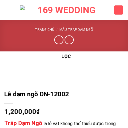
Skip
to
content
TRANG CHỦ
/
MẪU TRÁP DẠM NGÕ
LỌC
Lễ dạm ngõ DN-12002
1,200,000
₫
Tráp Dạm Ngõ
là lễ vật không thể thiếu được trong