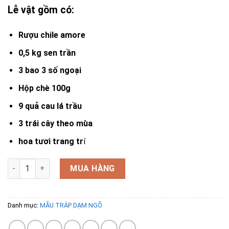
Lễ vật gồm có:
Rượu chile amore
0,5 kg sen trần
3 bao 3 số ngoại
Hộp chè 100g
9 quả cau lá trầu
3 trái cây theo mùa
hoa tươi trang tr
í
Lễ dạm ngõ DN-12002 số lượng
MUA HÀNG
Danh mục:
MẪU TRÁP DẠM NGÕ