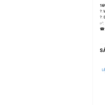
16
?: 
?: 
✅:
☎:
S
L