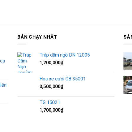
BÁN CHẠY NHẤT
SẢ
Tráp dặm ngõ DN 12005
Hoa
1,200,000
₫
Hoa xe cưới CB 35001
iện
3,500,000
₫
TG 15021
1,700,000
₫