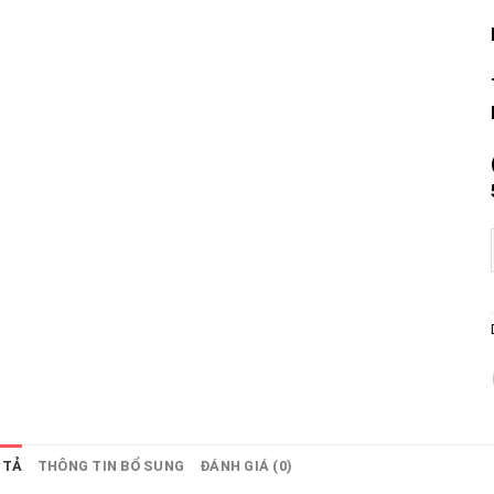
 TẢ
THÔNG TIN BỔ SUNG
ĐÁNH GIÁ (0)