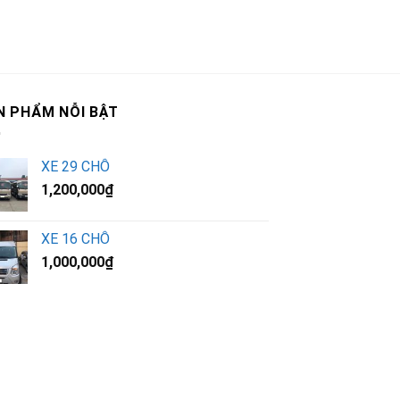
N PHẨM NỖI BẬT
XE 29 CHỖ
1,200,000
₫
XE 16 CHỖ
1,000,000
₫