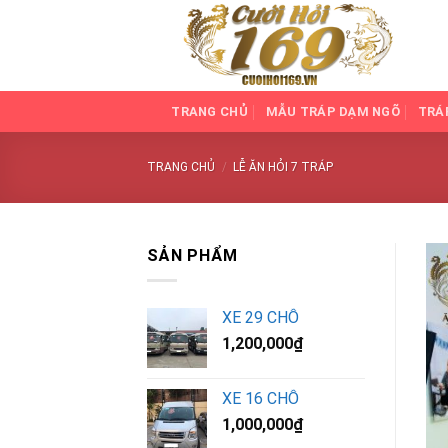
Skip
to
content
TRANG CHỦ
MẪU TRÁP DẠM NGÕ
TRÁ
TRANG CHỦ
/
LỄ ĂN HỎI 7 TRÁP
SẢN PHẨM
XE 29 CHỖ
1,200,000
₫
XE 16 CHỖ
1,000,000
₫