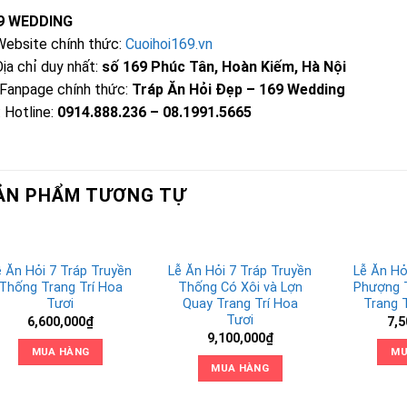
9 WEDDING
Website chính thức:
Cuoihoi169.vn
Địa chỉ duy nhất:
số 169 Phúc Tân, Hoàn Kiếm, Hà Nội
 Fanpage chính thức:
Tráp Ăn Hỏi Đẹp – 169 Wedding
 Hotline:
0914.888.236 – 08.1991.5665
ẢN PHẨM TƯƠNG TỰ
ễ Ăn Hỏi 7 Tráp Truyền
Lễ Ăn Hỏi 7 Tráp Truyền
Lễ Ăn Hỏ
Thống Trang Trí Hoa
Thống Có Xôi và Lợn
Phượng 
Tươi
Quay Trang Trí Hoa
Trang 
Tươi
6,600,000
₫
7,5
9,100,000
₫
MUA HÀNG
MU
MUA HÀNG