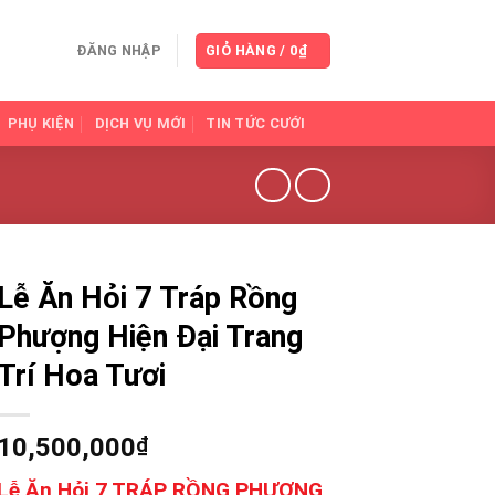
ĐĂNG NHẬP
GIỎ HÀNG /
0
₫
PHỤ KIỆN
DỊCH VỤ MỚI
TIN TỨC CƯỚI
Lễ Ăn Hỏi 7 Tráp Rồng
Phượng Hiện Đại Trang
Trí Hoa Tươi
10,500,000
₫
Lễ Ăn Hỏi 7 TRÁP RỒNG PHƯỢNG