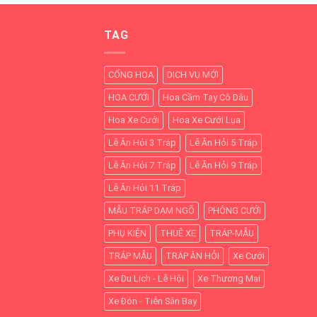
TAG
CỔNG HOA
DỊCH VỤ MỚI
HOA CƯỚI
Hoa Cầm Tay Cô Dâu
Hoa Xe Cưới
Hoa Xe Cưới Lụa
Lễ Ăn Hỏi 3 Tráp
Lễ Ăn Hỏi 5 Tráp
Lễ Ăn Hỏi 7 Tráp
Lễ Ăn Hỏi 9 Tráp
Lễ Ăn Hỏi 11 Tráp
MẪU TRÁP DẠM NGÕ
PHÔNG CƯỚI
PHỤ KIỆN
THUÊ XE
TRÁP-MẪU
TRÁP MẪU
TRÁP ĂN HỎI
Xe Cưới
Xe Du Lịch - Lễ Hội
Xe Thương Mại
Xe Đón - Tiễn Sân Bay