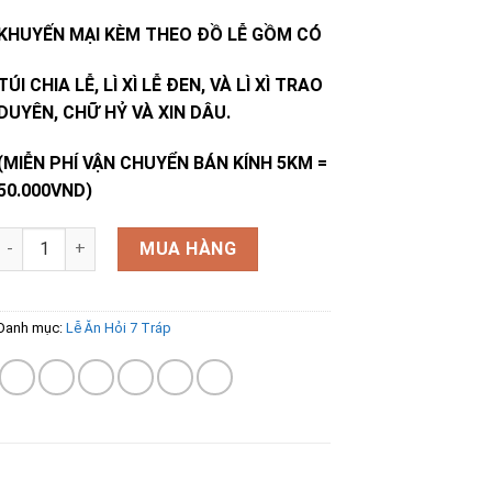
KHUYẾN MẠI KÈM THEO ĐỒ LỄ GỒM CÓ
TÚI CHIA LỄ, LÌ XÌ LỄ ĐEN, VÀ LÌ XÌ TRAO
DUYÊN, CHỮ HỶ VÀ XIN DÂU.
(MIỄN PHÍ VẬN CHUYỂN BÁN KÍNH 5KM =
50.000VND)
Lễ Ăn Hỏi 7 Tráp Rồng Phượng Hiện Đại Trang Trí Hoa Tươi số 
MUA HÀNG
Danh mục:
Lễ Ăn Hỏi 7 Tráp