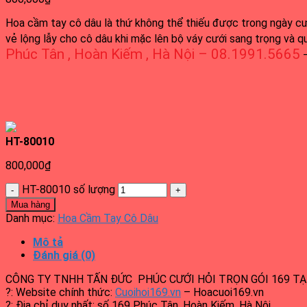
Hoa cầm tay cô dâu là thứ không thể thiếu được trong ngày cướ
vẻ lộng lẫy cho cô dâu khi mặc lên bộ váy cưới sang trọng và q
Phúc Tân , Hoàn Kiếm , Hà Nội – 08.1991.5665
–
HT-80010
800,000
₫
HT-80010 số lượng
Mua hàng
Danh mục:
Hoa Cầm Tay Cô Dâu
Mô tả
Đánh giá (0)
CÔNG TY TNHH TẤN ĐỨC PHÚC CƯỚI HỎI TRỌN GÓI 169 TẠI
?: Website chính thức:
Cuoihoi169.vn
– Hoacuoi169.vn
?: Địa chỉ duy nhất: số 169 Phúc Tân, Hoàn Kiếm, Hà Nội