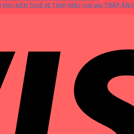
TRÁP ĂN 
PHỤ KIỆN
THUÊ XE
TRÁP-MẪU
I
TRÁP MẪU