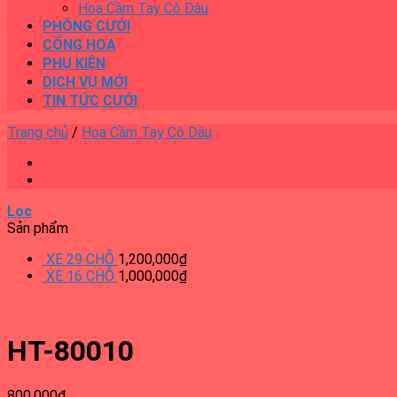
Hoa Cầm Tay Cô Dâu
PHÔNG CƯỚI
CỔNG HOA
PHỤ KIỆN
DỊCH VỤ MỚI
TIN TỨC CƯỚI
Trang chủ
/
Hoa Cầm Tay Cô Dâu
Lọc
Sản phẩm
XE 29 CHỖ
1,200,000
₫
XE 16 CHỖ
1,000,000
₫
HT-80010
800,000
₫