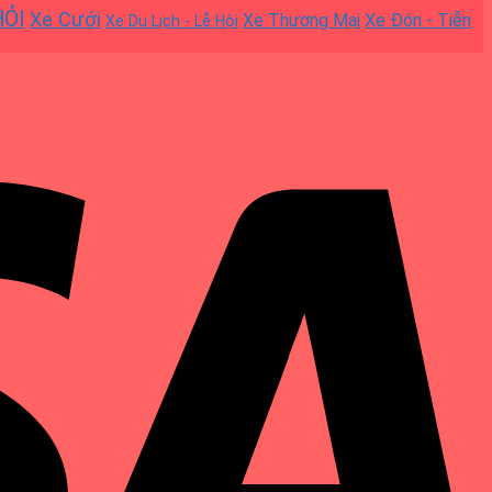
HỎI
Xe Cưới
Xe Thương Mại
Xe Đón - Tiễn
Xe Du Lịch - Lễ Hội