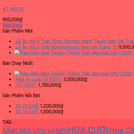
HT-90013
900,000
₫
Mua hàng
Sản Phẩm Mới
Lễ Ăn Hỏi 9 Tráp Rồng Phượng Nghệ Thuật Hiện Đại Tran
Lễ Ăn Hỏi 5 Tráp Rồng phượng Hiện Đại Trang Trí
9,500,
Tráp dặm ngõ DN 12005
Bán Chạy Nhất
Tráp dặm ngõ DN 12005
Hoa xe cưới CB 35001
3,500,000
₫
TG 15021
1,700,000
₫
Sản Phẩm Nỗi Bật
XE 29 CHỖ
1,200,000
₫
XE 16 CHỖ
1,000,000
₫
TAG
HOA CƯỚI
Hoa C
CỔNG HOA
DỊCH VỤ MỚI