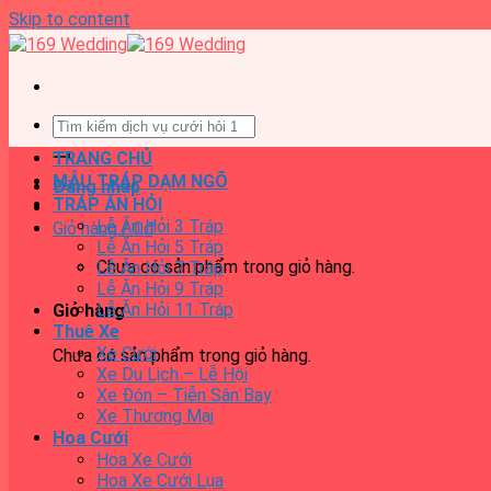
Skip to content
TRANG CHỦ
MẪU TRÁP DẠM NGÕ
Đăng nhập
TRÁP ĂN HỎI
Lễ Ăn Hỏi 3 Tráp
Giỏ hàng /
0
₫
Lễ Ăn Hỏi 5 Tráp
Chưa có sản phẩm trong giỏ hàng.
Lễ Ăn Hỏi 7 Tráp
Lễ Ăn Hỏi 9 Tráp
Lễ Ăn Hỏi 11 Tráp
Giỏ hàng
Thuê Xe
Xe Cưới
Chưa có sản phẩm trong giỏ hàng.
Xe Du Lịch – Lễ Hội
Xe Đón – Tiễn Sân Bay
Xe Thương Mại
Hoa Cưới
Hoa Xe Cưới
Hoa Xe Cưới Lụa