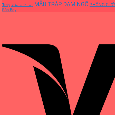
MẪU TRÁP DẠM NGÕ
PHÔNG CƯỚ
Tráp
Lễ Ăn Hỏi 11 Tráp
Sân Bay