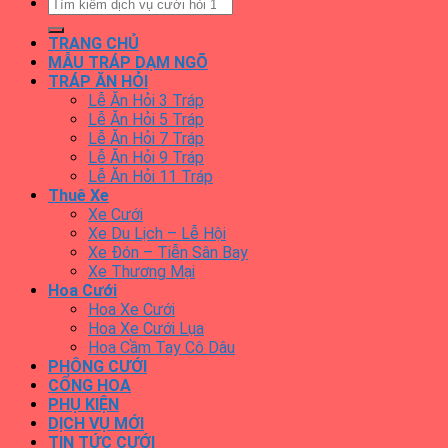
TRANG CHỦ
MẪU TRÁP DẠM NGÕ
TRÁP ĂN HỎI
Lễ Ăn Hỏi 3 Tráp
Lễ Ăn Hỏi 5 Tráp
Lễ Ăn Hỏi 7 Tráp
Lễ Ăn Hỏi 9 Tráp
Lễ Ăn Hỏi 11 Tráp
Thuê Xe
Xe Cưới
Xe Du Lịch – Lễ Hội
Xe Đón – Tiễn Sân Bay
Xe Thương Mại
Hoa Cưới
Hoa Xe Cưới
Hoa Xe Cưới Lụa
Hoa Cầm Tay Cô Dâu
PHÔNG CƯỚI
CỔNG HOA
PHỤ KIỆN
DỊCH VỤ MỚI
TIN TỨC CƯỚI