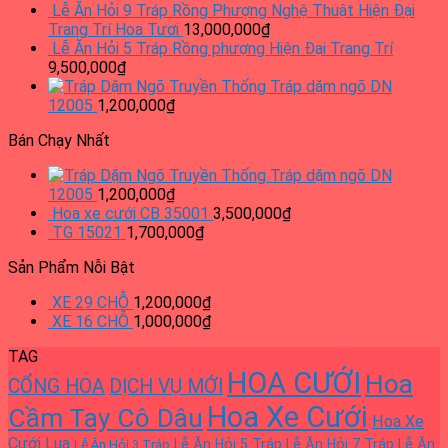
Lễ Ăn Hỏi 9 Tráp Rồng Phượng Nghệ Thuật Hiện Đại
Trang Trí Hoa Tươi
13,000,000
₫
Lễ Ăn Hỏi 5 Tráp Rồng phượng Hiện Đại Trang Trí
9,500,000
₫
Tráp dặm ngõ DN
12005
1,200,000
₫
Bán Chạy Nhất
Tráp dặm ngõ DN
12005
1,200,000
₫
Hoa xe cưới CB 35001
3,500,000
₫
TG 15021
1,700,000
₫
Sản Phẩm Nỗi Bật
XE 29 CHỖ
1,200,000
₫
XE 16 CHỖ
1,000,000
₫
TAG
HOA CƯỚI
Hoa
CỔNG HOA
DỊCH VỤ MỚI
Hoa Xe Cưới
Cầm Tay Cô Dâu
Hoa Xe
Cưới Lụa
Lễ Ăn Hỏi 5 Tráp
Lễ Ăn Hỏi 7 Tráp
Lễ Ăn
Lễ Ăn Hỏi 3 Tráp