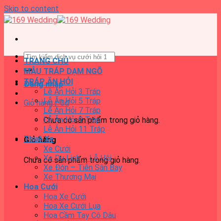
Skip to content
TRANG CHỦ
MẪU TRÁP DẠM NGÕ
TRÁP ĂN HỎI
Đăng nhập
Lễ Ăn Hỏi 3 Tráp
Lễ Ăn Hỏi 5 Tráp
Giỏ hàng /
0
₫
Lễ Ăn Hỏi 7 Tráp
Lễ Ăn Hỏi 9 Tráp
Chưa có sản phẩm trong giỏ hàng.
Lễ Ăn Hỏi 11 Tráp
Thuê Xe
Giỏ hàng
Xe Cưới
Xe Du Lịch – Lễ Hội
Chưa có sản phẩm trong giỏ hàng.
Xe Đón – Tiễn Sân Bay
Xe Thương Mại
Hoa Cưới
Hoa Xe Cưới
Hoa Xe Cưới Lụa
Hoa Cầm Tay Cô Dâu