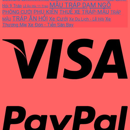
MẪU TRÁP DẠM NGÕ
Hỏi 9 Tráp
Lễ Ăn Hỏi 11 Tráp
PHỤ KIỆN
THUÊ XE
TRÁP-MẪU
PHÔNG CƯỚI
TRÁP
TRÁP ĂN HỎI
Xe Cưới
Xe
MẪU
Xe Du Lịch - Lễ Hội
Thương Mại
Xe Đón - Tiễn Sân Bay