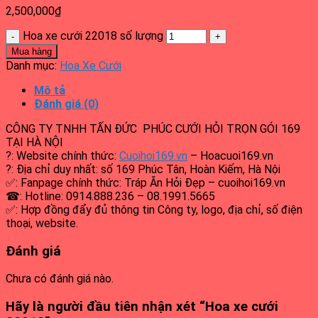
2,500,000
₫
Hoa xe cưới 22018 số lượng
Mua hàng
Danh mục:
Hoa Xe Cưới
Mô tả
Đánh giá (0)
CÔNG TY TNHH TẤN ĐỨC PHÚC CƯỚI HỎI TRỌN GÓI 169
TẠI HÀ NỘI
?: Website chính thức:
Cuoihoi169.vn
– Hoacuoi169.vn
?: Địa chỉ duy nhất: số 169 Phúc Tân, Hoàn Kiếm, Hà Nội
✅: Fanpage chính thức: Tráp Ăn Hỏi Đẹp – cuoihoi169.vn
☎: Hotline: 0914.888.236 – 08.1991.5665
✅: Hợp đồng đẩy đủ thông tin Công ty, logo, địa chỉ, số điện
thoại, website.
Đánh giá
Chưa có đánh giá nào.
Hãy là người đầu tiên nhận xét “Hoa xe cưới