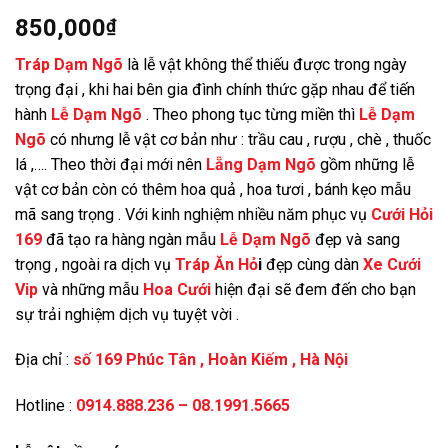
850,000
₫
Tráp Dạm Ngõ
là lễ vật không thể thiếu được trong ngày
trọng đại , khi hai bên gia đình chính thức gặp nhau để tiến
hành
Lễ Dạm Ngõ
. Theo phong tục từng miền thì
Lễ Dạm
Ngõ
có nhưng lễ vật cơ bản như : trầu cau , rượu , chè , thuốc
lá ,…. Theo thời đại mới nên
Lẵng Dạm Ngõ
gồm những lễ
vật cơ bản còn có thêm hoa quả , hoa tươi , bánh kẹo mẫu
mã sang trọng . Với kinh nghiệm nhiều năm phục vụ
Cưới Hỏi
169
đã tạo ra hàng ngàn mẫu
Lễ Dạm Ngõ
đẹp và sang
trọng , ngoài ra dịch vụ
Tráp Ăn Hỏ
i
đẹp cùng dàn
Xe Cưới
Vip
và những mẫu
Hoa Cưới
hiện đại sẽ đem đến cho bạn
sự trải nghiệm dịch vụ tuyệt vời .
Địa chỉ :
số 169 Phúc Tân , Hoàn Kiếm , Hà Nộ
i
Hotline :
0914.888.236 – 08.1991.5665