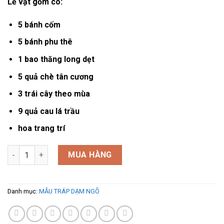
Lễ vật gồm có:
5 bánh cốm
5 bánh phu thê
1 bao thăng long dẹt
5 quả chè tân cương
3 trái cây theo mùa
9 quả cau lá trầu
hoa trang trí
DN 8502 số lượng
MUA HÀNG
Danh mục:
MẪU TRÁP DẠM NGÕ