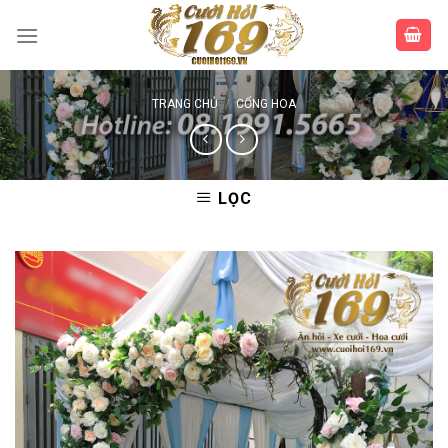
Skip
to
content
TRANG CHỦ
/
CỔNG HOA
LỌC