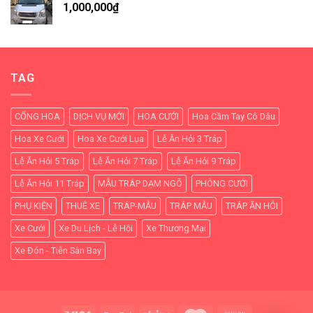
1,000,000
₫
TAG
CỔNG HOA
DỊCH VỤ MỚI
HOA CƯỚI
Hoa Cầm Tay Cô Dâu
Hoa Xe Cưới
Hoa Xe Cưới Lụa
Lễ Ăn Hỏi 3 Tráp
Lễ Ăn Hỏi 5 Tráp
Lễ Ăn Hỏi 7 Tráp
Lễ Ăn Hỏi 9 Tráp
Lễ Ăn Hỏi 11 Tráp
MẪU TRÁP DẠM NGÕ
PHÔNG CƯỚI
PHỤ KIỆN
THUÊ XE
TRÁP-MẪU
TRÁP MẪU
TRÁP ĂN HỎI
Xe Cưới
Xe Du Lịch - Lễ Hội
Xe Thương Mại
Xe Đón - Tiễn Sân Bay