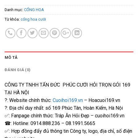
Danh mục:
CỔNG HOA
Từ khóa:
cổng hoa cưới
MÔ TẢ
ĐÁNH GIÁ (0)
CÔNG TY TNHH TẤN ĐỨC PHÚC CƯỚI HỎI TRỌN GÓI 169
TẠI HÀ NỘI
?: Website chính thức:
Cuoihoi169.vn
– Hoacuoi169.vn
?: Địa chỉ duy nhất: số 169 Phúc Tân, Hoàn Kiếm, Hà Nội
✅: Fanpage chính thức: Tráp Ăn Hỏi Đẹp – cuoihoi169.vn
☎: Hotline: 0914.888.236 – 08.1991.5665
✅: Hợp đồng đẩy đủ thông tin Công ty, logo, địa chỉ, số điện