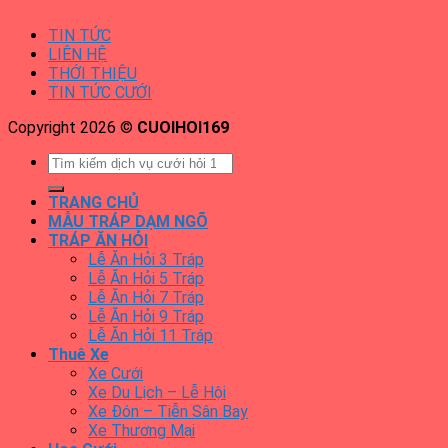
TIN TỨC
LIÊN HỆ
THỚI THIỆU
TIN TỨC CƯỚI
Copyright 2026 ©
CUOIHOI169
TRANG CHỦ
MẪU TRÁP DẠM NGÕ
TRÁP ĂN HỎI
Lễ Ăn Hỏi 3 Tráp
Lễ Ăn Hỏi 5 Tráp
Lễ Ăn Hỏi 7 Tráp
Lễ Ăn Hỏi 9 Tráp
Lễ Ăn Hỏi 11 Tráp
Thuê Xe
Xe Cưới
Xe Du Lịch – Lễ Hội
Xe Đón – Tiễn Sân Bay
Xe Thương Mại