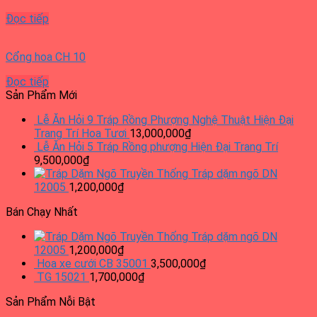
Đọc tiếp
Cổng hoa CH 10
Đọc tiếp
Sản Phẩm Mới
Lễ Ăn Hỏi 9 Tráp Rồng Phượng Nghệ Thuật Hiện Đại
Trang Trí Hoa Tươi
13,000,000
₫
Lễ Ăn Hỏi 5 Tráp Rồng phượng Hiện Đại Trang Trí
9,500,000
₫
Tráp dặm ngõ DN
12005
1,200,000
₫
Bán Chạy Nhất
Tráp dặm ngõ DN
12005
1,200,000
₫
Hoa xe cưới CB 35001
3,500,000
₫
TG 15021
1,700,000
₫
Sản Phẩm Nỗi Bật