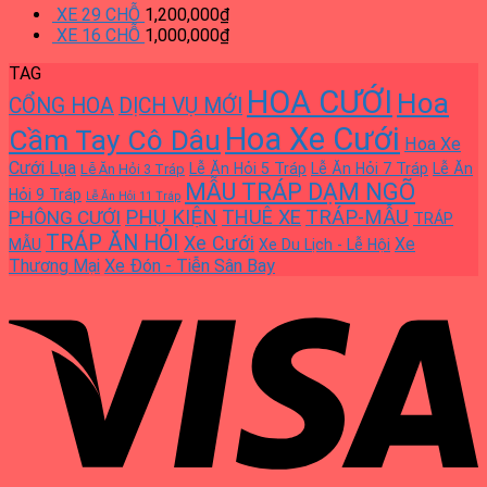
XE 29 CHỖ
1,200,000
₫
XE 16 CHỖ
1,000,000
₫
TAG
HOA CƯỚI
Hoa
CỔNG HOA
DỊCH VỤ MỚI
Hoa Xe Cưới
Cầm Tay Cô Dâu
Hoa Xe
Cưới Lụa
Lễ Ăn Hỏi 5 Tráp
Lễ Ăn Hỏi 7 Tráp
Lễ Ăn
Lễ Ăn Hỏi 3 Tráp
MẪU TRÁP DẠM NGÕ
Hỏi 9 Tráp
Lễ Ăn Hỏi 11 Tráp
PHỤ KIỆN
THUÊ XE
TRÁP-MẪU
PHÔNG CƯỚI
TRÁP
TRÁP ĂN HỎI
Xe Cưới
Xe
MẪU
Xe Du Lịch - Lễ Hội
Thương Mại
Xe Đón - Tiễn Sân Bay