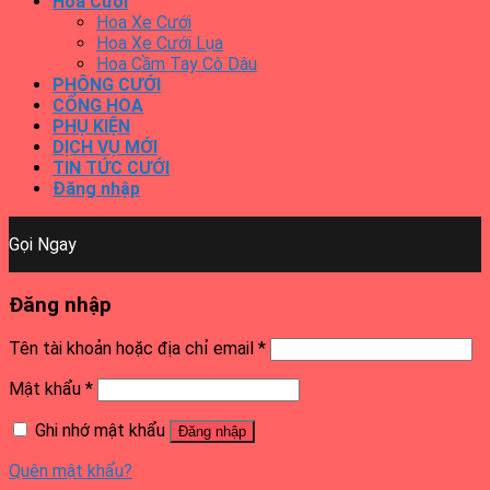
Hoa Cưới
Hoa Xe Cưới
Hoa Xe Cưới Lụa
Hoa Cầm Tay Cô Dâu
PHÔNG CƯỚI
CỔNG HOA
PHỤ KIỆN
DỊCH VỤ MỚI
TIN TỨC CƯỚI
Đăng nhập
Gọi Ngay
Đăng nhập
Tên tài khoản hoặc địa chỉ email
*
Mật khẩu
*
Ghi nhớ mật khẩu
Đăng nhập
Quên mật khẩu?