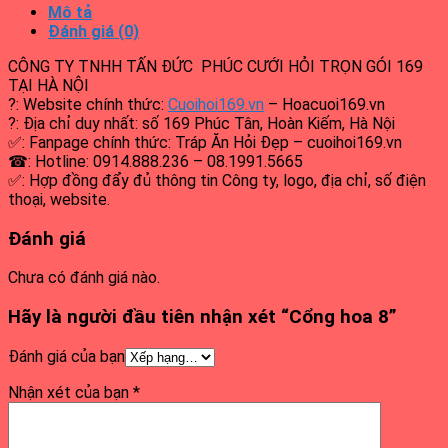
Mô tả
Đánh giá (0)
CÔNG TY TNHH TẤN ĐỨC PHÚC CƯỚI HỎI TRỌN GÓI 169
TẠI HÀ NỘI
?: Website chính thức:
Cuoihoi169.vn
– Hoacuoi169.vn
?: Địa chỉ duy nhất: số 169 Phúc Tân, Hoàn Kiếm, Hà Nội
✅: Fanpage chính thức: Tráp Ăn Hỏi Đẹp – cuoihoi169.vn
☎: Hotline: 0914.888.236 – 08.1991.5665
✅: Hợp đồng đẩy đủ thông tin Công ty, logo, địa chỉ, số điện
thoại, website.
Đánh giá
Chưa có đánh giá nào.
Hãy là người đầu tiên nhận xét “Cổng hoa 8”
Đánh giá của bạn
Nhận xét của bạn
*