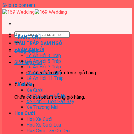
Skip to content
TRANG CHỦ
MẪU TRÁP DẠM NGÕ
TRÁP ĂN HỎI
Đăng nhập
Lễ Ăn Hỏi 3 Tráp
Lễ Ăn Hỏi 5 Tráp
Giỏ hàng /
0
₫
Lễ Ăn Hỏi 7 Tráp
Lễ Ăn Hỏi 9 Tráp
Chưa có sản phẩm trong giỏ hàng.
Lễ Ăn Hỏi 11 Tráp
Thuê Xe
Giỏ hàng
Xe Cưới
Xe Du Lịch – Lễ Hội
Chưa có sản phẩm trong giỏ hàng.
Xe Đón – Tiễn Sân Bay
Xe Thương Mại
Hoa Cưới
Hoa Xe Cưới
Hoa Xe Cưới Lụa
Hoa Cầm Tay Cô Dâu