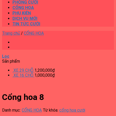
PHÔNG CƯỚI
CỔNG HOA
PHỤ KIỆN
DỊCH VỤ MỚI
TIN TỨC CƯỚI
Trang chủ
/
CỔNG HOA
Lọc
Sản phẩm
XE 29 CHỖ
1,200,000
₫
XE 16 CHỖ
1,000,000
₫
Cổng hoa 8
Danh mục:
CỔNG HOA
Từ khóa:
cổng hoa cưới